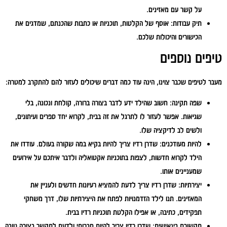
על קשר עם מאזינים.
תיק עבודות:
אוסף של הקלטות, תוכניות או כתבות שהכנתם, שמדגים את
הכישורים והיכולות שלכם.
טיפים נוספים
מעבר לטיפים שכבר צוינו, הינה עוד כמה דברים שיכולים לעזור להם להתקרב למטרה:
שפה תקינה:
חשוב שהילד ידע לדבר בצורה ברורה, קולחת ונכונה, בלי
שגיאות. אפשר לעזור לו לתרגל את זה בבית, לקרוא יחד ספרים ועיתונים,
ולשים לב לדיקציה שלו.
להיות מעודכנים:
שדרן רדיו צריך להיות בקיא במה שקורה בעולם. עודדו את
הילד לקרוא חדשות, לצפות בתוכניות אקטואליה ולדבר איתכם על אירועים
שמעניינים אותו.
יצירתיות:
שדרן רדיו צריך לדעת להמציא רעיונות חדשים ולעניין את
המאזינים. תנו לילד הזדמנויות לפתח את היצירתיות שלו, דרך משחקי
תפקידים, כתיבה, או אפילו הקלטת תוכניות רדיו בבית.
תקשורת בינאישית:
שדרן רדיו צריך להיות חברותי ולדעת לתקשר בצורה טובה