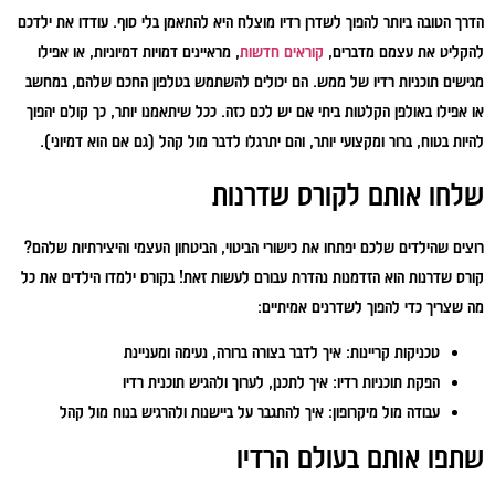
הדרך הטובה ביותר להפוך לשדרן רדיו מוצלח היא להתאמן בלי סוף. עודדו את ילדכם
להקליט את עצמם מדברים,
קוראים חדשות
, מראיינים דמויות דמיוניות, או אפילו
מגישים תוכניות רדיו של ממש. הם יכולים להשתמש בטלפון החכם שלהם, במחשב
או אפילו באולפן הקלטות ביתי אם יש לכם כזה. ככל שיתאמנו יותר, כך קולם יהפוך
להיות בטוח, ברור ומקצועי יותר, והם יתרגלו לדבר מול קהל (גם אם הוא דמיוני).
שלחו אותם לקורס שדרנות
רוצים שהילדים שלכם יפתחו את כישורי הביטוי, הביטחון העצמי והיצירתיות שלהם?
קורס שדרנות הוא הזדמנות נהדרת עבורם לעשות זאת! בקורס ילמדו הילדים את כל
מה שצריך כדי להפוך לשדרנים אמיתיים:
טכניקות קריינות:
איך לדבר בצורה ברורה, נעימה ומעניינת
הפקת תוכניות רדיו:
איך לתכנן, לערוך ולהגיש תוכנית רדיו
עבודה מול מיקרופון:
איך להתגבר על ביישנות ולהרגיש בנוח מול קהל
שתפו אותם בעולם הרדיו