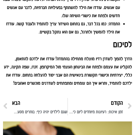
עם אנשים. עודדו את הילד להשתתף בפעילויות חברתיות, לדבר עם אנשים
חדשים ולפתח את כישורי השיחה שלו.
התמדה:
כמו בכל דבר, גם בתחום השידור צריך להתמיד ולעבוד קשה. עודדו
את הילד להמשיך ולתרגל, גם אם הוא נתקל בקשיים.
לסיכום
הדרך להפוך לשדרן רדיו מוצלח מתחילה בהתמדה! עודדו את ילדכם להתאמן,
להקליט את עצמם ולפתח את הביטחון העצמי מול המיקרופון. זכרו, שפה תקינה, ידע
כללי, יצירתיות וכישורי תקשורת בינאישית הם אבני יסוד להצלחה בתחום. עודדו את
ילדכם להתמיד, ותראו איך הם צומחים ומתפתחים לשדרנים מוכשרים ואהובים!
הקודם
הבא
זמן איכות: רעיונות מיוחדים ליום כיף של הילדים עם החברים
שגם לילדים יהיה כיף: בוחרים מסעדה בשומרון שתתאים לכל המשפחה