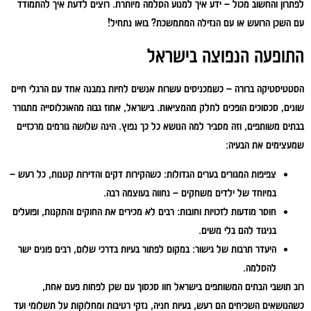
לפתרון והחשוב מכול – ידע איך למנוע הסלמה מיותרת. רוצים לדעת איך להתמודד
עם השכן הרועש או עם הנזילה המתמשכת? בואו נתחיל!
התופעה הנפוצה בישראל
הסטטיסטיקה ברורה – כשמכניסים עשרות אנשים לחיות במבנה אחד עם הרגלי חיים
שונים, סכסוכים הופכים לחלק מהמציאות. בישראל, אחוז גבוה מהאוכלוסייה מתגורר
בבתים משותפים, וזה מסביר למה הנושא כל כך נפוץ. הינה שלושה גורמים מרכזיים
שמעצימים את הבעיה:
צפיפות המגורים בערים הגדולות:
כשהקירות דקים והדירות קטנות, כל רעש –
במיוחד של ילדים משחקים – נחווה בעוצמה רבה.
חוסר מודעות לזכויות וחובות:
רבים לא מכירים את החוקים והתקנות, ופועלים
בניגוד להם בלי משים.
היעדר תרבות של גישור:
במקום לפתור בעיות בדרכי שלום, רבים פונים ישר
להסלמה.
רוב תושבי הבתים המשותפים בישראל חוו סכסוך עם שכן לפחות פעם אחת,
כשהנושאים השכיחים הם רעש, בעיות חניה, נזקי רטיבות ומחלוקות על תשלומי ועד