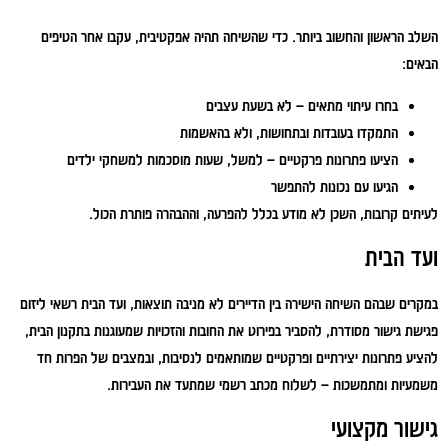
השלב הראשון והחשוב ביותר. כדי שהשיחה תהיה אפקטיבית, עקבו אחר הטיפים
הבאים:
בחרו עיתוי מתאים – לא בשעת עצבים
התמקדו בעובדות ובתחושות, ולא בהאשמות
הציעו פתרונות פרקטיים – למשל, שעות מוסכמות למשחקי ילדים
הגיעו עם נכונות להתפשר
לעיתים קרובות, השכן לא מודע בכלל להפרעה, וההבהרה פותרת הכול.
ועד הבית
במקרים שבהם השיחה הישירה בין הדיירים לא מניבה תוצאות, ועד הבית רשאי ליזום
פגישת גישור מסודרת, להסביר בפירוט את החובות והזכויות שמעוגנות בתקנון הבית,
להציע פתרונות יצירתיים ופרקטיים שמותאמים לנסיבות, ובמצבים של הפרות חד
משמעיות ומתמשכות – לשלוח מכתב רשמי שמתעד את העבירות.
גישור מקצועי