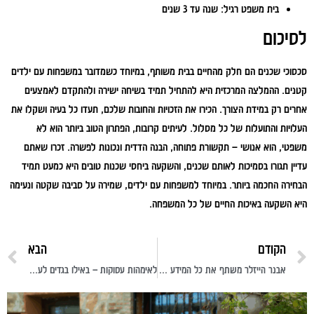
בית משפט רגיל:
שנה עד 3 שנים
לסיכום
סכסוכי שכנים הם חלק מהחיים בבית משותף, במיוחד כשמדובר במשפחות עם ילדים
קטנים. ההמלצה המרכזית היא להתחיל תמיד בשיחה ישירה ולהתקדם לאמצעים
אחרים רק במידת הצורך. הכירו את הזכויות והחובות שלכם, תעדו כל בעיה ושקלו את
העלויות והתועלות של כל מסלול. לעיתים קרובות, הפתרון הטוב ביותר הוא לא
משפטי, הוא אנושי – תקשורת פתוחה, הבנה הדדית ונכונות לפשרה. זכרו שאתם
עדיין תגורו בסמיכות לאותם שכנים, והשקעה ביחסי שכנות טובים היא כמעט תמיד
הבחירה החכמה ביותר. במיוחד למשפחות עם ילדים, שמירה על סביבה שקטה ונעימה
היא השקעה באיכות החיים של כל המשפחה.
הקודם
הבא
אבנר הייזלר משתף את כל המידע שצריך לדעת על קצבאות ביטוח לאומי
לאימהות עסוקות – באילו בגדים לעבודה במשרד כדאי לכן להשקיע?