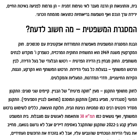
בית, והתוצאות הן הרבה מעבר לאי נעימות זמנית – הן גורמות לפגיעה באיכות החיים,
ירידת ערך הנכס ואף השפעות בריאותיות כתוצאה מהמתח הכרוני.
המסגרת המשפטית – מה חשוב לדעת?
הבנת המסגרת המשפטית מאפשרת התמודדות אפקטיבית עם סכסוכים. חוק
המקרקעין משנת 1969 הוא התשתית החוקית המרכזית, כשפרק ו' מוקדש לבתים
משותפים. החוק מבחין בין הדירה הפרטית – רכושו הבלעדי של בעל הדירה, לבין
הרכוש המשותף – בבעלות כל בעלי הדירות. הרכוש המשותף הוא הקרקע, הגגות,
הקירות החיצוניים, חדרי המדרגות, המעליות והמקלטים.
לחוק מתווסף התקנון – מעין "חוקה פרטית" של הבניין. קיימים שני סוגים: התקנון
המצוי (סטנדרטי, מופיע בחוק) והתקנון המוסכם (מותאם לבניין הספציפי). התקנון
מסדיר היבטים רבים כמו סמכויות נציגות הבית, חלוקת הוצאות, כללים לשימוש ברכוש
המשותף, ואף נושאים כמו
תמ"א 38
והתאמות לאנשים עם מוגבלות. בית המשפט
העליון קבע ב-2022 שתקנון שהתקבל באסיפת דיירים אבל לא נרשם בטאבו, מחייב
את בעלי הדירות הנוכחיים שהצביעו עליו, אבל לא בהכרח את הרוכשים העתידיים,