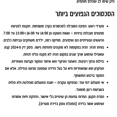
ולכן שימו לב שכולם חותמים.
הסכסוכים הנפוצים ביותר
מטרדי רעש:
הסיבה המובילה לסכסוכים בקרב משפחות. תקנות למניעת
מפגעים מגבלות ברורות – שעות השקט הן 14:00 עד 16:00 ו-23:00 עד 7:00.
הרעשים הבעייתיים הם שיפוצים, מוזיקה רמה, ילדים משחקים ונביחות כלבים.
בעיות חניה:
חניה במקומות לא מוקצים וחסימת גישה. פסק דין מ-2024 קבע
שאפילו שימוש ארוך שנים במקום חניה לא מקנה עליה זכויות.
נזילות ונזקי רטיבות:
האתגר העיקרי הוא איתור המקור וקביעת האחריות.
העיקרון הוא שהאחריות היא על בעל הדירה שממנה מגיעה הנזילה, אלא אם
המקור ברכוש המשותף.
אי תשלום דמי ועד:
הפסיקה עקבית – חובת התשלום מוחלטת ולא תלויה
בשביעות רצון מהוועד.
הפרת תקנון:
הפרות נפוצות הן שינויים בלי אישור, החזקת חיות אסורות
ושימוש אסור בדירה (הפעלת עסק בדירת מגורים).