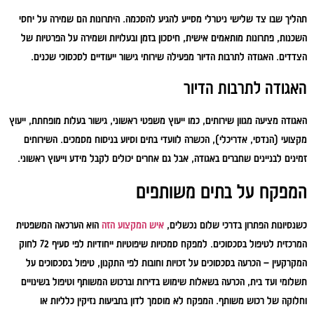
תהליך שבו צד שלישי ניטרלי מסייע להגיע להסכמה. היתרונות הם שמירה על יחסי
השכנות, פתרונות מותאמים אישית, חיסכון בזמן ובעלויות ושמירה על הפרטיות של
הצדדים. האגודה לתרבות הדיור מפעילה שירותי גישור ייעודיים לסכסוכי שכנים.
האגודה לתרבות הדיור
האגודה מציעה מגוון שירותים, כמו ייעוץ משפטי ראשוני, גישור בעלות מופחתת, ייעוץ
מקצועי (הנדסי, אדריכלי), הכשרה לוועדי בתים וסיוע בניסוח מסמכים. השירותים
זמינים לבניינים שחברים באגודה, אבל גם אחרים יכולים לקבל מידע וייעוץ ראשוני.
המפקח על בתים משותפים
כשנסיונות הפתרון בדרכי שלום נכשלים,
איש המקצוע הזה
הוא הערכאה המשפטית
המרכזית לטיפול בסכסוכים. למפקח סמכויות שיפוטיות ייחודיות לפי סעיף 72 לחוק
המקרקעין – הכרעה בסכסוכים על זכויות וחובות לפי התקנון, טיפול בסכסוכים על
תשלומי ועד בית, הכרעה בשאלות שימוש בדירות וברכוש המשותף וטיפול בשינויים
וחלוקה של רכוש משותף. המפקח לא מוסמך לדון בתביעות נזיקין כלליות או