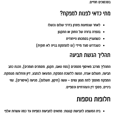
בסכסוכים חוזיים.
מתי כדאי לפנות למפקח?
לאחר שנסיונות פתרון בדרכי שלום נכשלו
בהפרה ברורה של החוק או התקנון
כשהעניין בסמכותו הייחודית
כשנדרש סעד מיידי (צו להפסקת בנייה לא חוקית)
תהליך הגשת תביעה
התהליך מורכב מאיסוף מסמכים (נסח טאבו, תקנון, מסמכים תומכים), הכנת כתב
תביעה, תשלום אגרה, הגשה ללשכת המפקח, המצאה לנתבע, דיון והחלטה מנומקת.
המפקח מוסמך לתת מגוון צווים – עשה (תיקון, תשלום), מניעה (איסורים), צווי
ביניים, פסקי דין הצהרתיים וכספיים.
חלופות נוספות
בית המשפט לתביעות קטנות:
מתאים לתביעות כספיות עד כמה עשרות אלפי